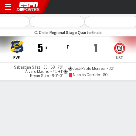
Everton CD v Unión San Fe
C. Chile, Regional Stage Quarterfinals
5
1
F
EVE
USF
Sebastián Sáez - 33', 68', 79'
José Pablo Monreal - 32'
Álvaro Madrid - 45'+1'
Nicolás Garrido - 80'
Bryan Soto - 90'+3'
Resumen
Comentario
LÍNEA DE TIEMPO DE JUEGO