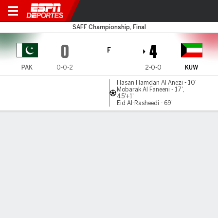
Pakistan v Kuwait
SAFF Championship, Final
0
4
F
PAK
0-0-2
2-0-0
KUW
Hasan Hamdan Al Anezi - 10'
Mobarak Al Faneeni - 17',
45'+1'
Eid Al-Rasheedi - 69'
Resumen
LÍNEA DE TIEMPO DE JUEGO
PAK