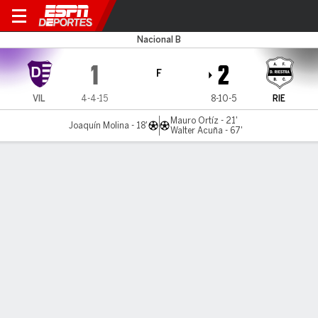
Dálmine v Riestra
Nacional B
1
2
F
VIL
4-4-15
8-10-5
RIE
Mauro Ortíz - 21'
Joaquín Molina - 18'
Walter Acuña - 67'
Resumen
LÍNEA DE TIEMPO DE JUEGO
VIL