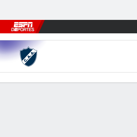
Fútbol
MLB
F. Americano
Básquetbol
WNBA
F1
Boxe
Alvarado v All Boys
Resumen