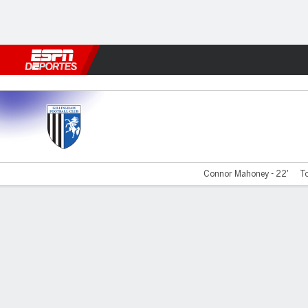
Fútbol
MLB
F. Americano
Básquetbol
WNBA
F1
Boxe
Gillingham v Salford City
Connor Mahoney - 22'
To
Resumen