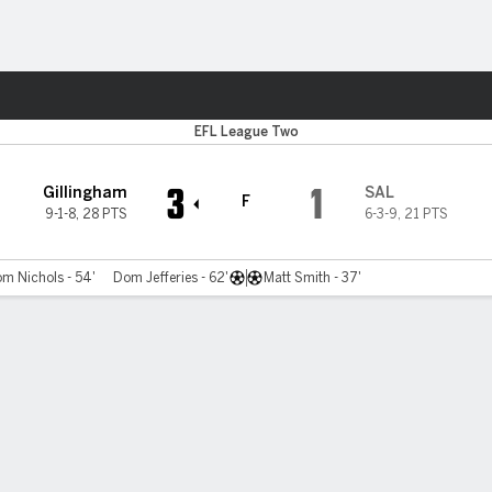
o
Más Deportes
EFL League Two
3
1
Gillingham
SAL
F
9-1-8
,
28 PTS
6-3-9
,
21 PTS
m Nichols - 54'
Dom Jefferies - 62'
Matt Smith - 37'