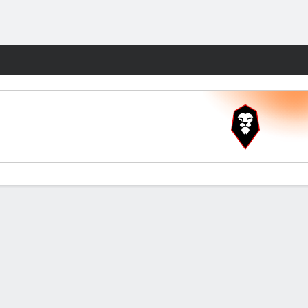
Watch
Juegos