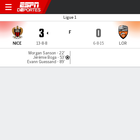
Nice v Lorient
Ligue 1
3
0
F
NICE
13-8-8
6-8-15
LOR
Morgan Sanson - 22'
Jérémie Boga - 53'
Evann Guessand - 89'
Resumen
Comentario
LÍNEA DE TIEMPO DE JUEGO
NICE