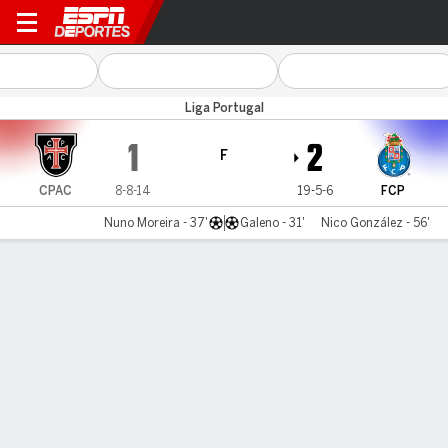
Casa Pia v FC Porto
Liga Portugal
1
2
F
CPAC
8-8-14
19-5-6
FCP
Nuno Moreira - 37'
Galeno - 31'
Nico González - 56'
Resumen
Comentario
LÍNEA DE TIEMPO DE JUEGO
CPAC