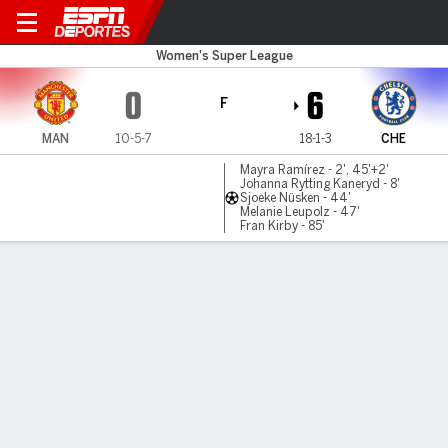
Man Utd v Chelsea
Women's Super League
0
6
F
MAN
10-5-7
18-1-3
CHE
Mayra Ramírez - 2', 45'+2'
Johanna Rytting Kaneryd - 8'
Sjoeke Nüsken - 44'
Melanie Leupolz - 47'
Fran Kirby - 85'
Resumen
LÍNEA DE TIEMPO DE JUEGO
MAN