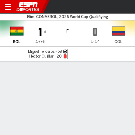
Bolivia v Colombia
Elim. CONMEBOL, 2026 World Cup Qualifiying
1
0
F
BOL
4-0-5
4-4-1
COL
Miguel Terceros - 58'
Héctor Cuéllar - 20'
Resumen
Comentario
LÍNEA DE TIEMPO DE JUEGO
BOL