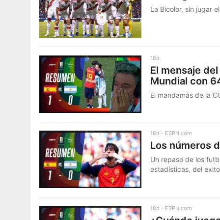
La Bicolor, sin jugar 
18d
El mensaje de
Mundial con 6
El mandamás de la C
18d
ESPN.com
Los números de
Un repaso de los futb
estadísticas, del exit
18d
ESPN.com