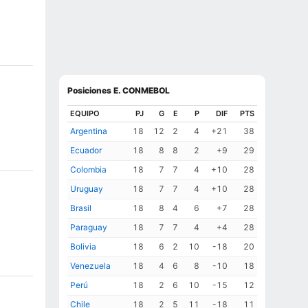
Posiciones E. CONMEBOL
EQUIPO
PJ
G
E
P
DIF
PTS
Argentina
18
12
2
4
+21
38
Ecuador
18
8
8
2
+9
29
Colombia
18
7
7
4
+10
28
Uruguay
18
7
7
4
+10
28
Brasil
18
8
4
6
+7
28
Paraguay
18
7
7
4
+4
28
Bolivia
18
6
2
10
-18
20
Venezuela
18
4
6
8
-10
18
Perú
18
2
6
10
-15
12
Chile
18
2
5
11
-18
11