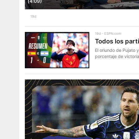
(4:09)
19d
19d
ESPN.com
Todos los part
El oriundo de Pujato y
porcentaje de victoria