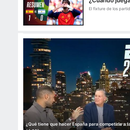
¿Cuándo juega
El fixture de los par
¿Qué tiene que hacer España para competirle a l