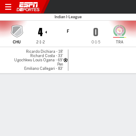
Churchill v TRAU
Indian I-League
4
0
F
CHU
2-1-2
0-1-5
TRA
Ricardo Dichiara - 18'
Richard Costa - 33'
Ugochkwu Louis Ogana - 69'
Pen
Emiliano Callegari - 83'
Resumen
LÍNEA DE TIEMPO DE JUEGO
CHU