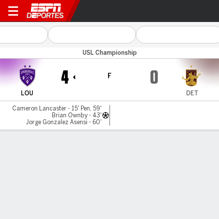
Louisville v Detroit
USL Championship
4
0
F
LOU
DET
Cameron Lancaster - 15' Pen, 59'
Brian Ownby - 43'
Jorge Gonzalez Asensi - 60'
Resumen
Comentario
LÍNEA DE TIEMPO DE JUEGO