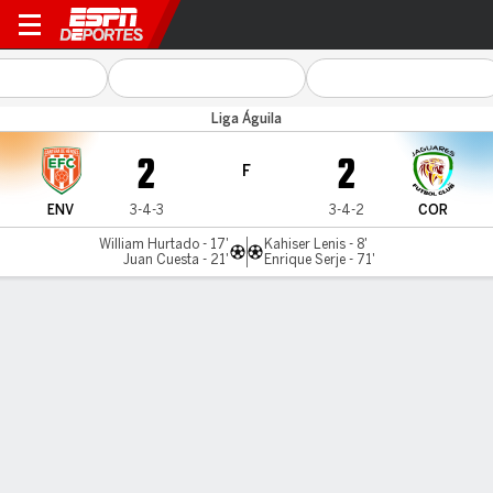
Envigado v Jaguares
Liga Águila
2
2
F
ENV
3-4-3
3-4-2
COR
William Hurtado - 17'
Kahiser Lenis - 8'
Juan Cuesta - 21'
Enrique Serje - 71'
Resumen
Comentario
LÍNEA DE TIEMPO DE JUEGO
ENV