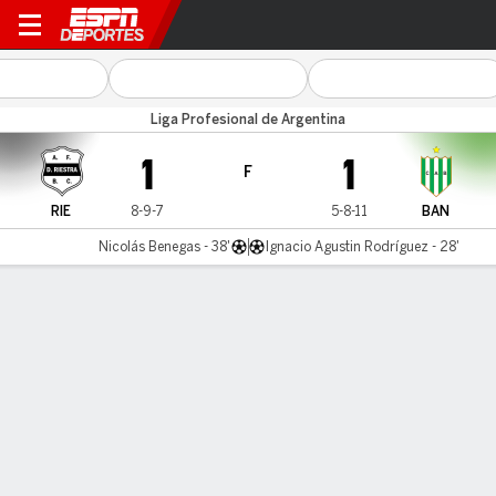
Riestra v Banfield
Liga Profesional de Argentina
1
1
F
RIE
8-9-7
5-8-11
BAN
Nicolás Benegas - 38'
Ignacio Agustin Rodríguez - 28'
Resumen
Comentario
LÍNEA DE TIEMPO DE JUEGO
RIE