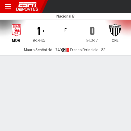
Morón v Chaco
Nacional B
1
0
F
MOR
9-14-15
8-13-17
CFE
Mauro Schönfeld - 74'
Franco Perinciolo - 82'
Resumen
LÍNEA DE TIEMPO DE JUEGO
MOR