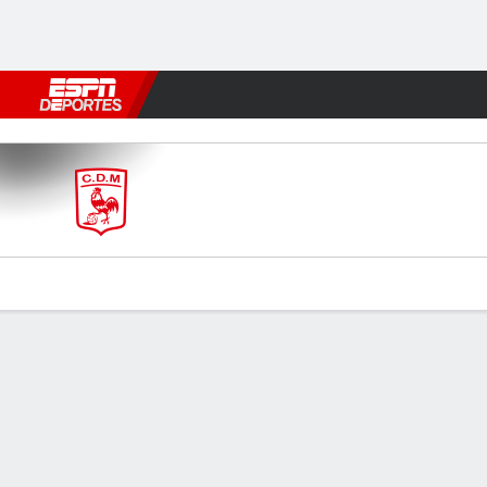
Fútbol
MLB
F. Americano
Básquetbol
WNBA
F1
Boxe
Morón v Alte Brown
Resumen