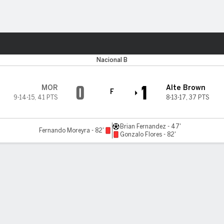
o
Más Deportes
Nacional B
0
1
MOR
Alte Brown
F
9-14-15
,
41 PTS
8-13-17
,
37 PTS
Brian Fernandez - 47'
Fernando Moreyra - 82'
Gonzalo Flores - 82'