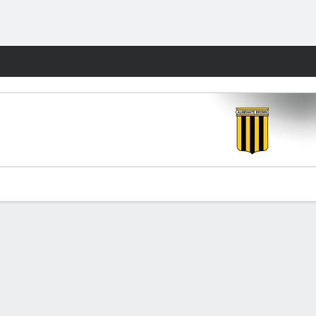
Watch
Juegos