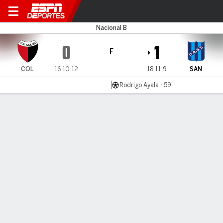
Colón SF v San Telmo
Nacional B
0
1
F
COL
16-10-12
18-11-9
SAN
Rodrigo Ayala - 59'
Resumen
LÍNEA DE TIEMPO DE JUEGO
COL