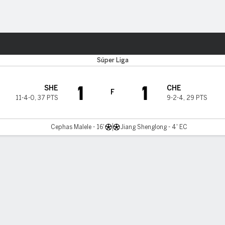
o
Más Deportes
Súper Liga
1
1
SHE
CHE
F
11-4-0
,
37 PTS
9-2-4
,
29 PTS
Cephas Malele - 16'
Jiang Shenglong - 4' EC