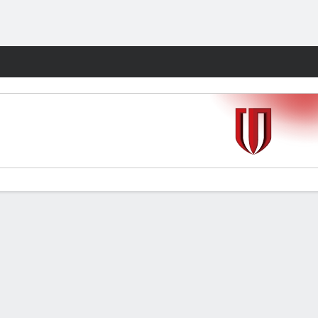
Watch
Juegos