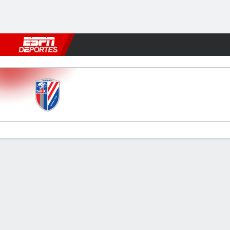
Fútbol
MLB
F. Americano
Básquetbol
WNBA
F1
Boxe
Shanghai Sh. v Chengdu
Resumen
Comentario