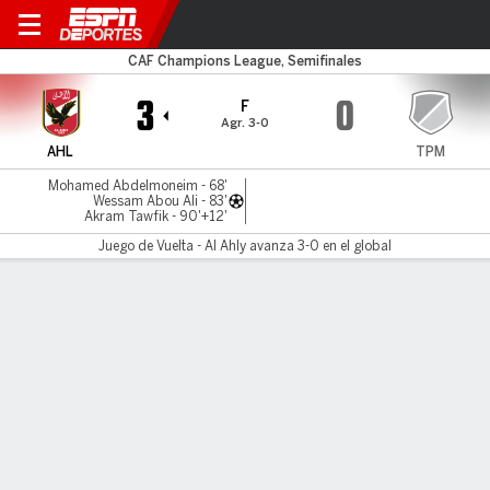
Al Ahly v TP Mazembe
CAF Champions League, Semifinales
3
0
F
Agr. 3-0
AHL
TPM
Mohamed Abdelmoneim - 68'
Wessam Abou Ali - 83'
Akram Tawfik - 90'+12'
Juego de Vuelta - Al Ahly avanza 3-0 en el global
Resumen
LÍNEA DE TIEMPO DE JUEGO
AHL