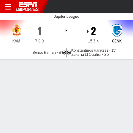
KV Mechelen v Genk
Jupiler League
1
2
F
KVM
7-6-9
15-3-4
GENK
Konstantinos Karetsas - 15'
Benito Raman - 8'
Zakaria El Ouahdi - 25'
Resumen
Comentario
LÍNEA DE TIEMPO DE JUEGO
KVM