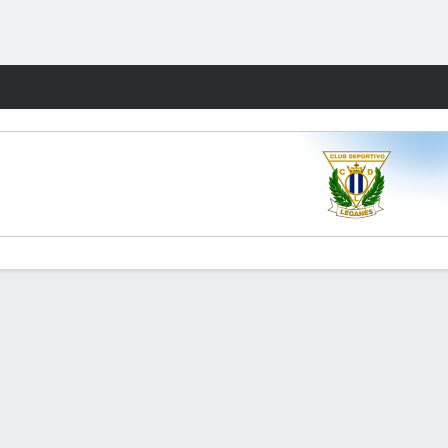
Watch
Juegos