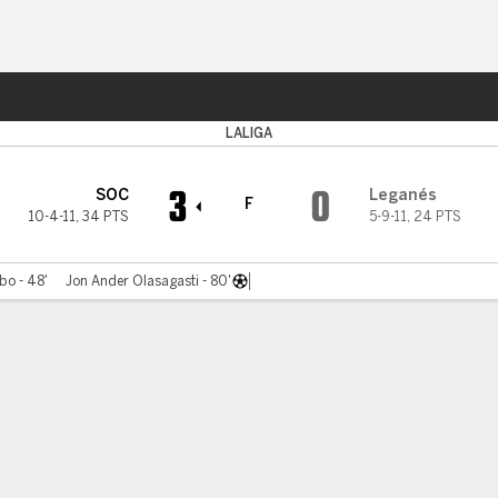
o
Más Deportes
LALIGA
3
0
SOC
Leganés
F
10-4-11
,
34 PTS
5-9-11
,
24 PTS
bo - 48'
Jon Ander Olasagasti - 80'