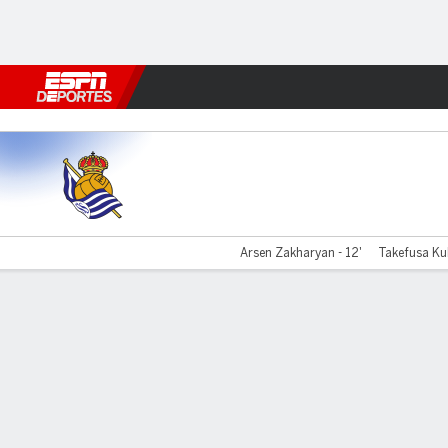
Fútbol
MLB
F. Americano
Básquetbol
WNBA
F1
Boxe
R Sociedad v Leganés
Arsen Zakharyan - 12'
Takefusa Ku
Resumen
Comentario
Videos