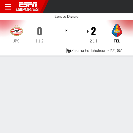
Jong PSV v Telstar
Eerste Divisie
0
2
F
JPS
1-1-2
2-1-1
TEL
Zakaria Eddahchouri - 27', 85'
Resumen
Comentario
LÍNEA DE TIEMPO DE JUEGO
JPS