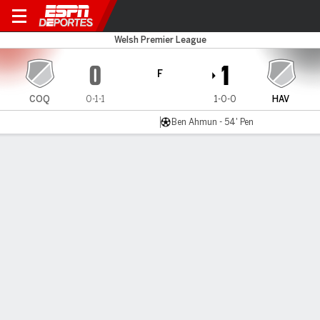
Connah's Quay v Haverford
Welsh Premier League
0
1
F
COQ
0-1-1
1-0-0
HAV
Ben Ahmun - 54' Pen
Resumen
LÍNEA DE TIEMPO DE JUEGO
COQ