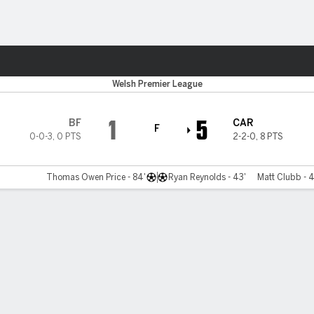
o
Más Deportes
Welsh Premier League
1
5
BF
CAR
F
0-0-3
,
0 PTS
2-2-0
,
8 PTS
Thomas Owen Price - 84'
Ryan Reynolds - 43'
Matt Clubb - 