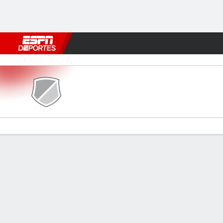
Fútbol
MLB
F. Americano
Básquetbol
WNBA
F1
Boxe
Briton Ferry v Cardiff MU
Resumen