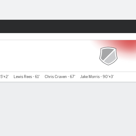
Watch
Juegos
45'+2'
Lewis Rees - 61'
Chris Craven - 67'
Jake Morris - 90'+3'