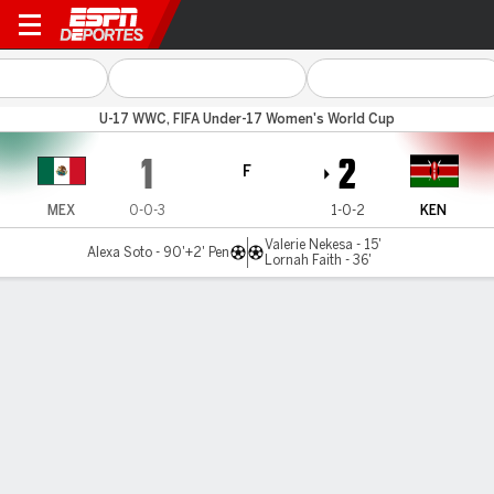
Mexico v Kenya
U-17 WWC, FIFA Under-17 Women's World Cup
1
2
F
MEX
0-0-3
1-0-2
KEN
Valerie Nekesa - 15'
Alexa Soto - 90'+2' Pen
Lornah Faith - 36'
Resumen
Comentario
LÍNEA DE TIEMPO DE JUEGO
MEX