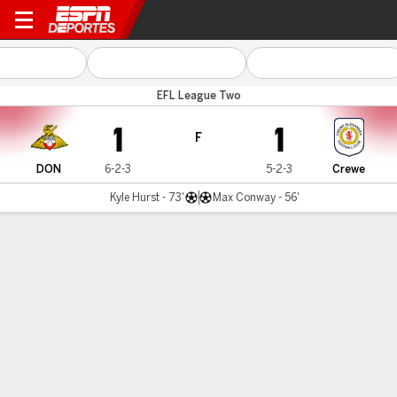
Doncaster v Crewe
EFL League Two
1
1
F
DON
6-2-3
5-2-3
Crewe
Kyle Hurst - 73'
Max Conway - 56'
Resumen
Comentario
LÍNEA DE TIEMPO DE JUEGO
DON