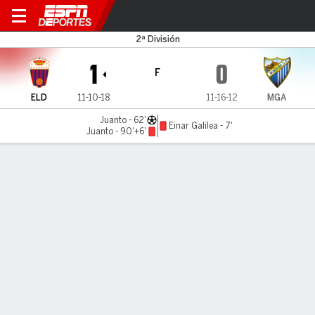
Eldense v Málaga
2ª División
1
0
F
ELD
11-10-18
11-16-12
MGA
Juanto - 62'
Einar Galilea - 7'
Juanto - 90'+6'
Resumen
Comentario
LÍNEA DE TIEMPO DE JUEGO
ELD