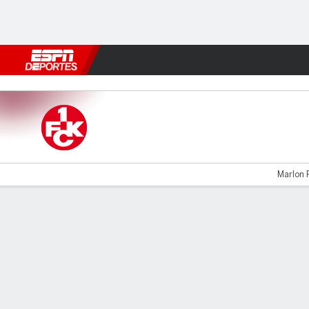
Fútbol
MLB
F. Americano
Básquetbol
WNBA
F1
Boxe
K'lautern v Darmstadt
Marlon R
Resumen
Comentario