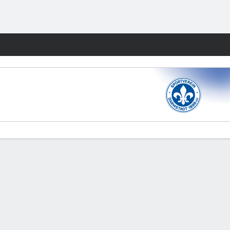
Watch
Juegos