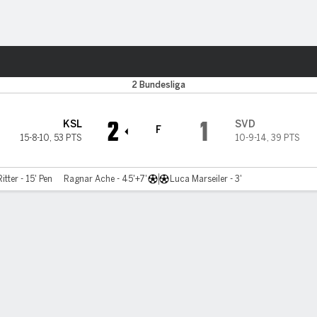
o
Más Deportes
2 Bundesliga
2
1
KSL
SVD
F
15-8-10
,
53 PTS
10-9-14
,
39 PTS
itter - 15' Pen
Ragnar Ache - 45'+7'
Luca Marseiler - 3'