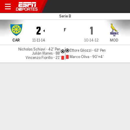
Carrarese v Modena
Serie B
2
1
F
CAR
11-11-14
10-14-12
MOD
Nicholas Schiavi - 42' Pen
Ettore Gliozzi - 63' Pen
Julián Illanes - 88'
Marco Oliva - 90'+4'
Vincenzo Fiorillo - 21'
Resumen
Comentario
LÍNEA DE TIEMPO DE JUEGO
CAR