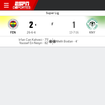
Fenerbahçe v Konyaspor
Super Lig
2
1
F
FEN
26-6-4
13-7-16
KNY
Irfan Can Kahveci - 75'
Melih Bostan - 4'
Youssef En-Nesyri - 82'
Resumen
Comentario
LÍNEA DE TIEMPO DE JUEGO
FEN