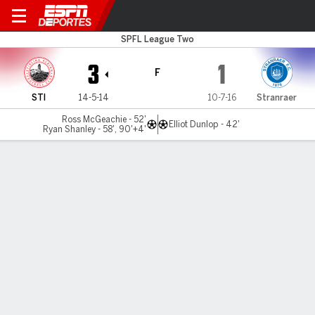
Stirling v Stranraer
SPFL League Two
3
1
F
STI
14-5-14
10-7-16
Stranraer
Ross McGeachie - 52'
Elliot Dunlop - 42'
Ryan Shanley - 58', 90'+4'
Resumen
Comentario
LÍNEA DE TIEMPO DE JUEGO
STI