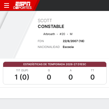
SCOTT
CONSTABLE
Arbroath
#20
M
FDN
22/8/2007 (18)
NACIONALIDAD
Escocia
ESTADÍSTICAS DE TEMPORADA 2026-27 D1ESC
TIT (SUP)
G
A
TT
1 (0)
0
0
0
Perfil de Jugador
Bio
Noticias
Partidos
Estadísticas