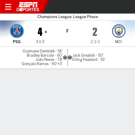
PSG v Man City
Champions League, League Phase
4
2
F
PSG
3-1-3
2-2-3
MCI
Ousmane Dembélé - 56'
Bradley Barcola - 60'
Jack Grealish - 50'
João Neves - 78'
Erling Haaland - 53'
Gonçalo Ramos - 90'+3'
Resumen
Comentario
Videos
LÍNEA DE TIEMPO DE JUEGO
PSG