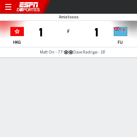
Hong Kong v Fiji
Amistosos
1
1
F
HKG
FIJ
Matt Orr - 77'
Dave Radrigai - 18'
Resumen
LÍNEA DE TIEMPO DE JUEGO
HKG