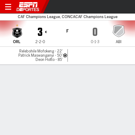
O Pirates v Stade d'Abidjan
CAF Champions League, CONCACAF Champions League
3
0
F
ORL
2-2-0
0-1-3
ABI
Relebohile Mofokeng - 22'
Patrick Maswanganyi - 50'
Deon Hotto - 85'
Resumen
LÍNEA DE TIEMPO DE JUEGO
ORL