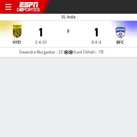
Hyderabad v Bengaluru
SL India
1
1
F
HYD
2-4-10
8-4-4
BFC
Devendra Murgaokar - 21'
Sunil Chhetri - 78'
Resumen
LÍNEA DE TIEMPO DE JUEGO
HYD