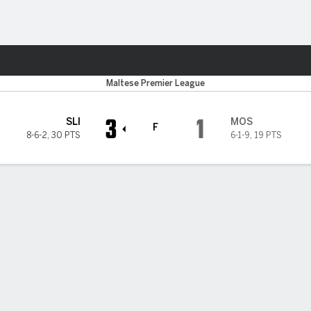
o
Más Deportes
Maltese Premier League
3
1
SLI
MOS
F
8-6-2
,
30 PTS
6-1-9
,
19 PTS