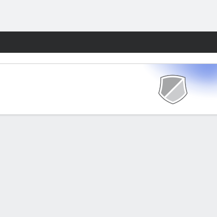
Watch
Juegos