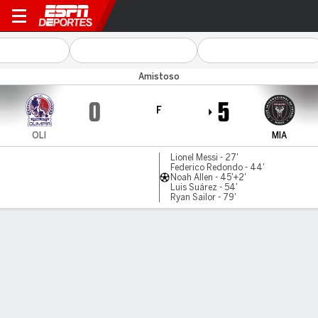
Olimpia v Miami
Amistoso
0
5
F
OLI
MIA
Lionel Messi - 27'
Federico Redondo - 44'
Noah Allen - 45'+2'
Luis Suárez - 54'
Ryan Sailor - 79'
Resumen
Comentario
LÍNEA DE TIEMPO DE JUEGO