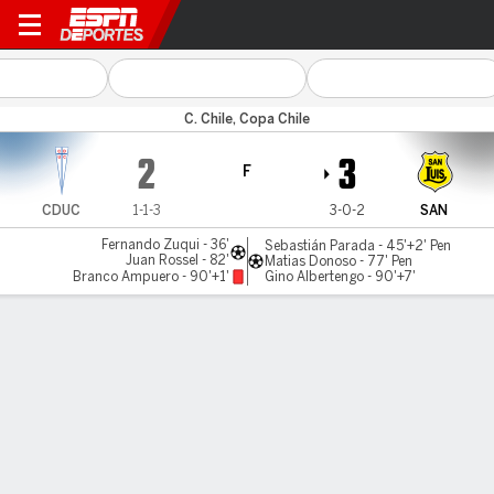
U Católica v San Luis
C. Chile, Copa Chile
2
3
F
CDUC
1-1-3
3-0-2
SAN
Fernando Zuqui - 36'
Sebastián Parada - 45'+2' Pen
Juan Rossel - 82'
Matias Donoso - 77' Pen
Branco Ampuero - 90'+1'
Gino Albertengo - 90'+7'
Resumen
LÍNEA DE TIEMPO DE JUEGO