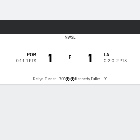
o
Más Deportes
NWSL
1
1
POR
LA
F
0-1-1
,
1 PTS
0-2-0
,
2 PTS
Reilyn Turner - 30'
Kennedy Fuller - 9'