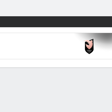
Watch
Juegos