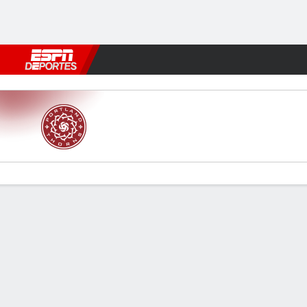
Fútbol
MLB
F. Americano
Básquetbol
WNBA
F1
Boxe
Portland v Angel City
Resumen
Comentario