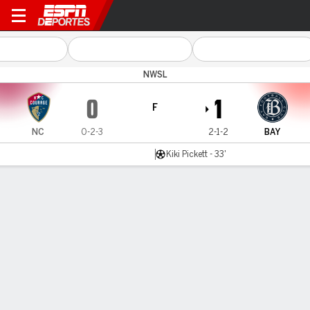
North Carolina v Bay
NWSL
0
1
F
NC
0-2-3
2-1-2
BAY
Kiki Pickett - 33'
Resumen
Comentario
LÍNEA DE TIEMPO DE JUEGO
NC