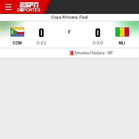
Comoros v Mali
Copa Africana, Final
0
0
F
COM
0-2-1
0-3-0
MLI
Amadou Haidara - 88'
Resumen
Comentario
LÍNEA DE TIEMPO DE JUEGO
COM