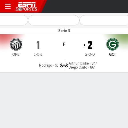
Operário PR v Goiás
Serie B
1
2
F
OPE
1-0-1
2-0-0
GOI
Arthur Caike - 84'
Rodrigo - 51'
Diego Caito - 86'
Resumen
Comentario
LÍNEA DE TIEMPO DE JUEGO
OPE