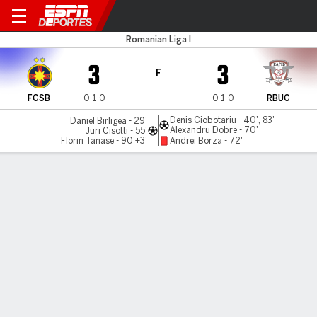
FCSB v R Bucuresti
Romanian Liga I
3
3
F
FCSB
0-1-0
0-1-0
RBUC
Denis Ciobotariu - 40', 83'
Daniel Birligea - 29'
Alexandru Dobre - 70'
Juri Cisotti - 55'
Florin Tanase - 90'+3'
Andrei Borza - 72'
Resumen
LÍNEA DE TIEMPO DE JUEGO
FCSB