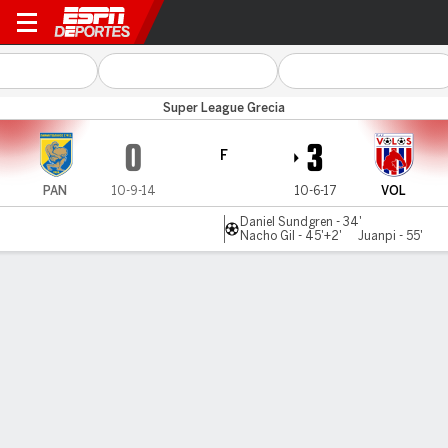
Panetolikos v Volos
Super League Grecia
0
3
F
PAN
10-9-14
10-6-17
VOL
Daniel Sundgren - 34'
Nacho Gil - 45'+2'
Juanpi - 55'
Resumen
LÍNEA DE TIEMPO DE JUEGO
PAN