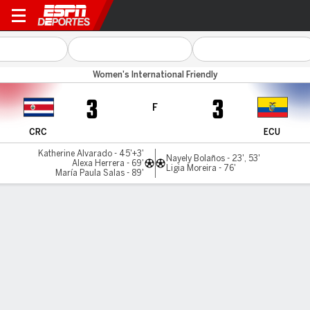
Costa Rica v Ecuador
Women's International Friendly
3
3
F
CRC
ECU
Katherine Alvarado - 45'+3'
Nayely Bolaños - 23', 53'
Alexa Herrera - 69'
Ligia Moreira - 76'
María Paula Salas - 89'
Resumen
LÍNEA DE TIEMPO DE JUEGO