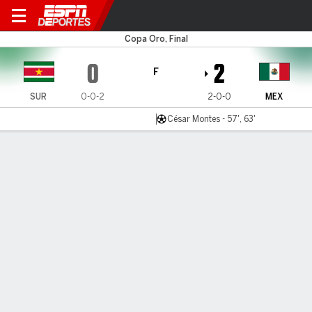
Suriname v México
Copa Oro, Final
0
2
F
SUR
0-0-2
2-0-0
MEX
César Montes - 57', 63'
Resumen
Comentario
Videos
LÍNEA DE TIEMPO DE JUEGO
SUR