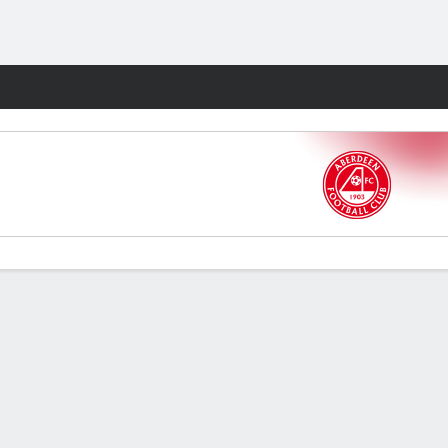
Watch
Juegos