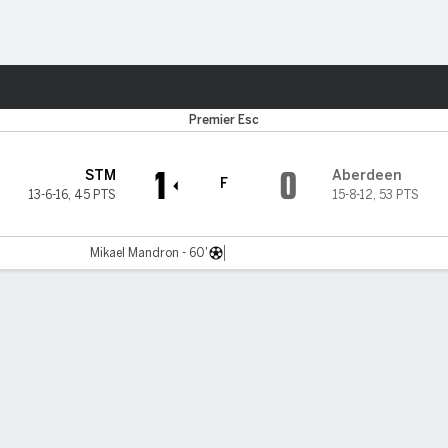
o
Más Deportes
Premier Esc
1
0
STM
Aberdeen
F
13-6-16
,
45 PTS
15-8-12
,
53 PTS
Mikael Mandron - 60'