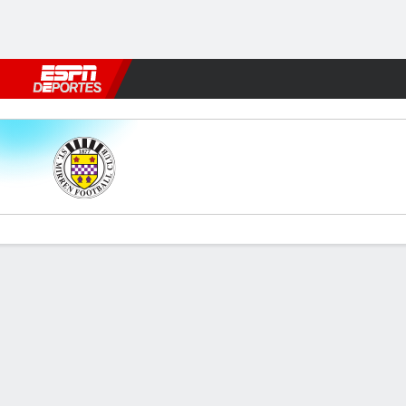
Fútbol
MLB
F. Americano
Básquetbol
WNBA
F1
Boxe
St Mirren v Aberdeen
Resumen