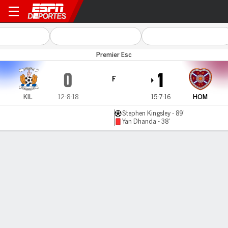
Kilmarnock v Hearts
Premier Esc
0
1
F
KIL
12-8-18
15-7-16
HOM
Stephen Kingsley - 89'
Yan Dhanda - 38'
Resumen
Comentario
LÍNEA DE TIEMPO DE JUEGO
KIL