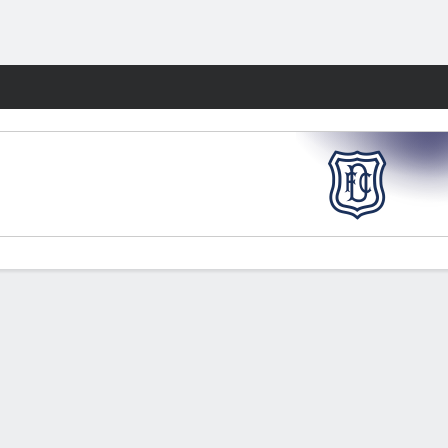
Watch
Juegos