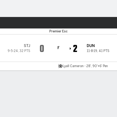
o
Más Deportes
Premier Esc
0
2
STJ
DUN
F
9-5-24
,
32 PTS
11-8-19
,
41 PTS
Lyall Cameron - 28', 90'+6' Pen