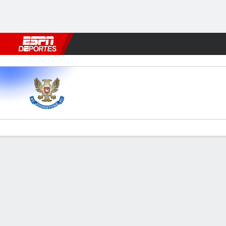
Fútbol
MLB
F. Americano
Básquetbol
WNBA
F1
Boxe
St Johnstone v Dundee
Resumen